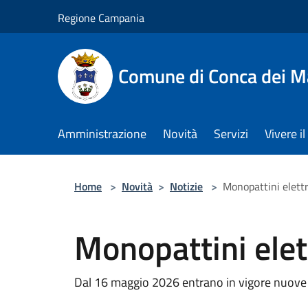
Salta al contenuto principale
Regione Campania
Comune di Conca dei M
Amministrazione
Novità
Servizi
Vivere 
Home
>
Novità
>
Notizie
>
Monopattini elettr
Monopattini elet
Dal 16 maggio 2026 entrano in vigore nuove di