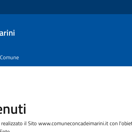
arini
il Comune
enuti
ealizzato il Sito www.comuneconcadeimarini.it con l'obietti
'Ente.