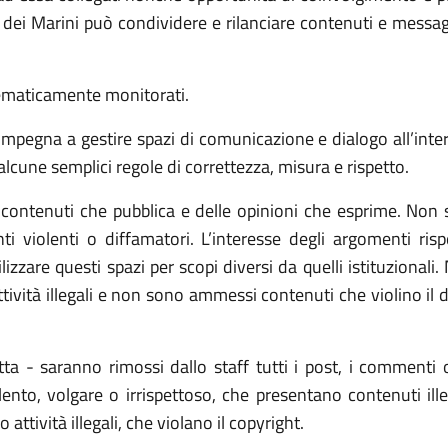
ei Marini può condividere e rilanciare contenuti e messaggi
tematicamente monitorati.
pegna a gestire spazi di comunicazione e dialogo all’intern
 alcune semplici regole di correttezza, misura e rispetto.
ontenuti che pubblica e delle opinioni che esprime. Non s
i violenti o diffamatori. L’interesse degli argomenti rispe
izzare questi spazi per scopi diversi da quelli istituzionali.
tività illegali e non sono ammessi contenuti che violino il di
tta - saranno rimossi dallo staff tutti i post, i commenti
nto, volgare o irrispettoso, che presentano contenuti illecit
tività illegali, che violano il copyright.