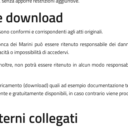
 senza apporre restrizioni aggiuntive.
o e download
sono conformi e corrispondenti agli atti originali.
a dei Marini può essere ritenuto responsabile dei danni
acità o impossibilità di accedervi.
ltre, non potrà essere ritenuto in alcun modo responsabile p
 scaricamento (download) quali ad esempio documentazione 
ente e gratuitamente disponibili, in caso contrario viene p
terni collegati