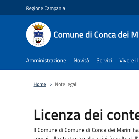
Salta al contenuto principale
Regione Campania
Comune di Conca dei M
Amministrazione
Novità
Servizi
Vivere 
Home
>
Note legali
Licenza dei cont
Il Comune di Comune di Conca dei Marini ha r
servizi, alla struttura e alle attività svolte dall