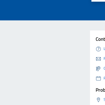
Cont
Prob