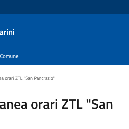
arini
il Comune
a orari ZTL "San Pancrazio"
anea orari ZTL "San