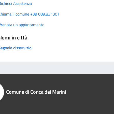
Richiedi Assistenza
Chiama il comune +39 089.831301
Prenota un appuntamento
lemi in città
Segnala disservizio
Comune di Conca dei Marini