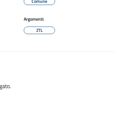
Comune
Argomenti:
ZTL
egato.