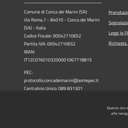
Comune di Conca dei Marini (SA)
Prenotaz
Via Roma,1 - 84010 - Conca dei Marini
Segnalazi
(SA) - Italia
Leggi le 
Codice Fiscale: 00542710652
Richiesta
Partita IVA: 00542710652
IBAN:
IT12C0760103200001067718815
PEC:
protocollo.concadeimarini@asmepec.it
Centralino Unico: 089 831301
Email:
comune@comuneconcadeimarini.it
Questo sito 
alla navig