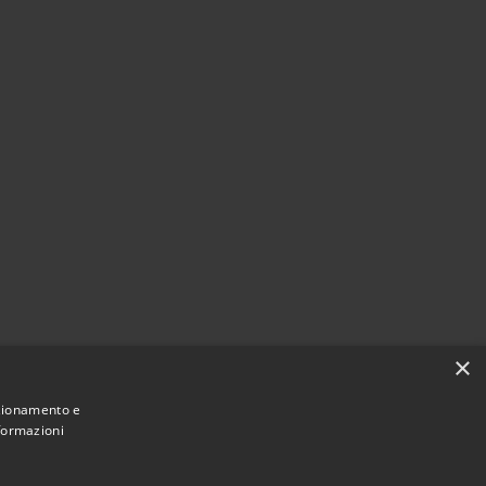
×
nzionamento e
nformazioni