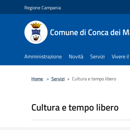
Salta al contenuto principale
Regione Campania
Comune di Conca dei M
Amministrazione
Novità
Servizi
Vivere 
Home
>
Servizi
>
Cultura e tempo libero
Cultura e tempo libero