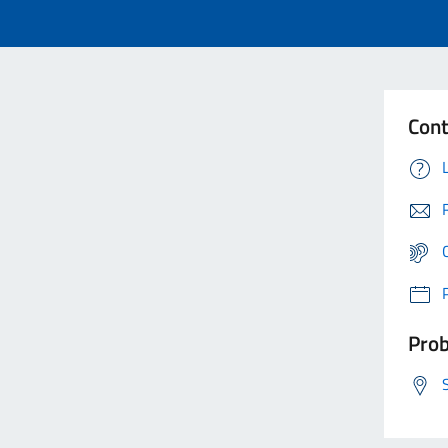
Cont
Prob