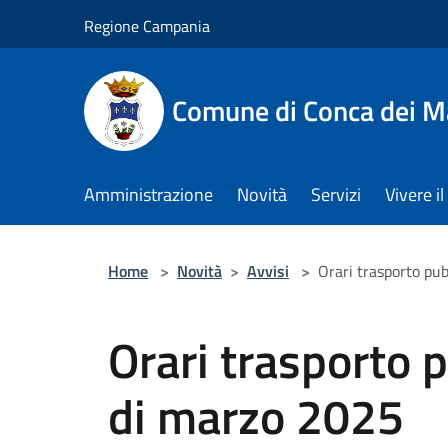
Salta al contenuto principale
Regione Campania
Comune di Conca dei M
Amministrazione
Novità
Servizi
Vivere 
Home
>
Novità
>
Avvisi
>
Orari trasporto pu
Orari trasporto 
di marzo 2025