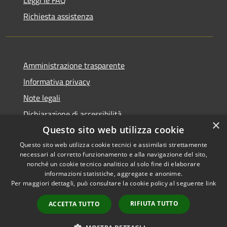
Richiesta assistenza
Amministrazione trasparente
Informativa privacy
Note legali
Dichiarazione di accessibilità
×
Questo sito web utilizza cookie
Questo sito web utilizza cookie tecnici e assimilati strettamente
necessari al corretto funzionamento e alla navigazione del sito,
RSS
Copyright © 2026 • Comune di
nonché un cookie tecnico analitico al solo fine di elaborare
informazioni statistiche, aggregate e anonime.
Accessibilità
Conca dei Marini • Powered by
Per maggiori dettagli, può consultare la cookie policy al seguente
link
Privacy
Municipium
Accesso
•
Cookie
redazione
RIFIUTA TUTTO
ACCETTA TUTTO
Mappa del sito
Obiettivi di accessibilità