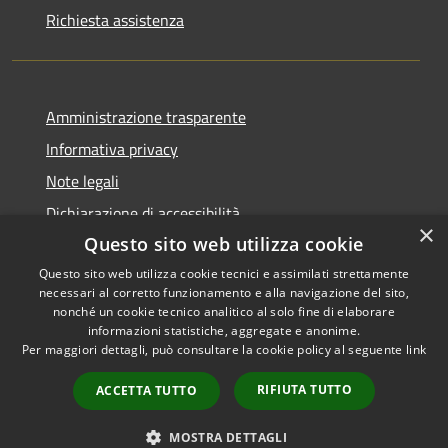
Richiesta assistenza
Amministrazione trasparente
Informativa privacy
Note legali
Dichiarazione di accessibilità
×
Questo sito web utilizza cookie
Questo sito web utilizza cookie tecnici e assimilati strettamente
necessari al corretto funzionamento e alla navigazione del sito,
RSS
Copyright © 2026 • Comune di
nonché un cookie tecnico analitico al solo fine di elaborare
informazioni statistiche, aggregate e anonime.
Accessibilità
Conca dei Marini • Powered by
Per maggiori dettagli, può consultare la cookie policy al seguente
link
Privacy
Municipium
Accesso
•
Cookie
redazione
RIFIUTA TUTTO
ACCETTA TUTTO
Mappa del sito
Obiettivi di accessibilità
MOSTRA DETTAGLI