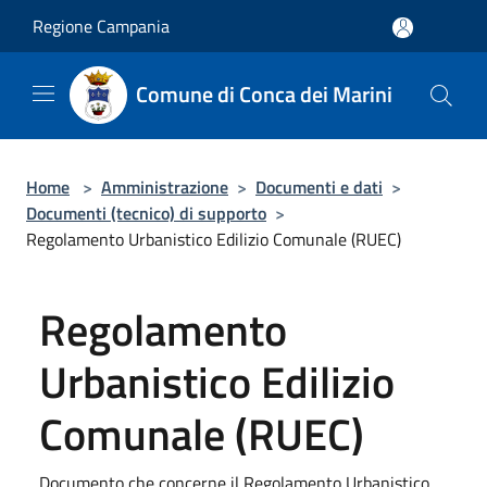
Salta al contenuto principale
Regione Campania
Comune di Conca dei Marini
Home
>
Amministrazione
>
Documenti e dati
>
Documenti (tecnico) di supporto
>
Regolamento Urbanistico Edilizio Comunale (RUEC)
Regolamento
Urbanistico Edilizio
Comunale (RUEC)
Documento che concerne il Regolamento Urbanistico