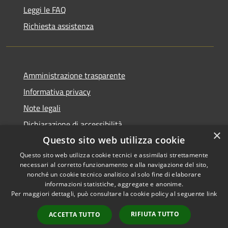
Leggi le FAQ
Richiesta assistenza
Amministrazione trasparente
Informativa privacy
Note legali
Dichiarazione di accessibilità
×
Questo sito web utilizza cookie
Questo sito web utilizza cookie tecnici e assimilati strettamente
necessari al corretto funzionamento e alla navigazione del sito,
RSS
Copyright © 2026 • Comune di
nonché un cookie tecnico analitico al solo fine di elaborare
informazioni statistiche, aggregate e anonime.
Accessibilità
Conca dei Marini • Powered by
Per maggiori dettagli, può consultare la cookie policy al seguente
link
Privacy
Municipium
Accesso
•
Cookie
redazione
RIFIUTA TUTTO
ACCETTA TUTTO
Mappa del sito